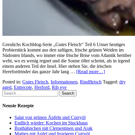
Greulichs Kochblog-Serie „Gutes Fleisch“ Teil 6 Unser heutiges
Probierstück kommt aus den saftigen, frische grünen Weiden im
Südosten Irlands, wo immer eine frische Brise vom Atlantik herüber
weht, wo es wenig regnet und die Sonne öfter scheint, als in irgend
einem anderen Teil der Insel. Hier stehen Sie, die irischen
Herefordrinder das ganze Jahr lang …
[Read more…]
Posted in:
Gutes Fleisch
,
Informationen
,
Rindfleisch
Tagged:
dry
aged
,
Entrecote
,
Herford
,
Rib eye
Neuste Rezepte
Salat von grünen Äpfeln und Curryöl
Endlich wieder: Kochen im Stuckhaus
Brathähnchen mit Clementinen und Arak
Mattjes mit Apfel und feurigem Curryöl